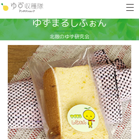
ゆずまるしふぉん
北限のゆず研究会