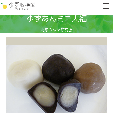
ゆずあんミニ大福
北限のゆず研究会